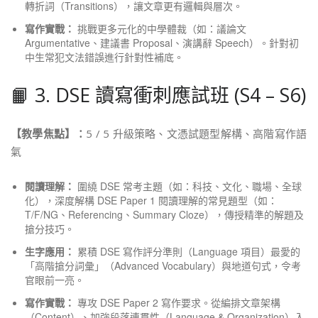
轉折詞（Transitions），讓文章更有邏輯與層次。
寫作實戰：
挑戰更多元化的中學體裁（如：議論文
Argumentative、建議書 Proposal、演講辭 Speech）。針對初
中生常犯文法錯誤進行針對性補底。
📙 3. DSE 讀寫衝刺應試班 (S4 – S6)
【教學焦點】：
5 / 5 升級策略、文憑試題型解構、高階寫作語
氣
閱讀理解：
圍繞 DSE 常考主題（如：科技、文化、職場、全球
化），深度解構 DSE Paper 1 閱讀理解的常見題型（如：
T/F/NG、Referencing、Summary Cloze），傳授精準的解題及
搶分技巧。
生字應用：
累積 DSE 寫作評分準則（Language 項目）最愛的
「高階搶分詞彙」（Advanced Vocabulary）與地道句式，令考
官眼前一亮。
寫作實戰：
專攻 DSE Paper 2 寫作要求。從編排文章架構
（Content）、加強段落連貫性（Language & Organization）入