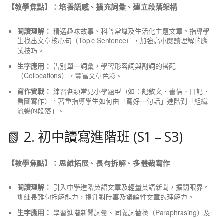
【教學焦點】：培養語感、擴充詞彙、建立段落架構
閱讀理解：
精選趣味故事、科普常識及生活化主題文章。指導學
生找出文章核心句（Topic Sentence），加強高小閱讀理解的應
試技巧。
生字應用：
告別單一詞彙，學習形容詞與副詞的搭配
（Collocations），豐富文章色彩。
寫作實戰：
練習各類常見小學題型（如：記敘文、書信、日記、
看圖寫作）。著重指導學生如何由「寫好一句話」進階到「組織
流暢的段落」。
📗 2. 初中讀寫進階班 (S1 – S3)
【教學焦點】：思維拓展、長句拆解、多體裁寫作
閱讀理解：
引入中學進階英語文章及輕量英語新聞，擴闊眼界。
訓練長難句拆解能力，提升對時事及議論性文章的理解力。
生字應用：
學習進階新聞詞彙、同義詞替換（Paraphrasing）及