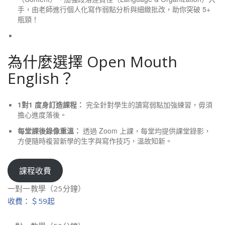
手，由老師進行個人化寫作弱點分析與細緻批改，助你突破 5+
瓶頸！
為什麼選擇 Open Mouth
English？
1對1 度身訂造課程：
完全針對學生的讀寫弱點加強練習，毋須
擔心進度落後。
每堂課後錄像重溫：
透過 Zoom 上課，每堂均提供課堂錄影，
方便隨時複習新學的生字與寫作技巧，溫故知新。
課程收費
一對一教學（25分鐘）
收費：＄59起