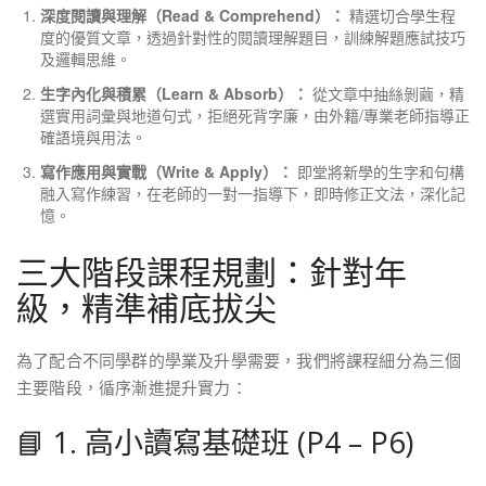
深度閱讀與理解（Read & Comprehend）：
精選切合學生程
度的優質文章，透過針對性的閱讀理解題目，訓練解題應試技巧
及邏輯思維。
生字內化與積累（Learn & Absorb）：
從文章中抽絲剝繭，精
選實用詞彙與地道句式，拒絕死背字廉，由外籍/專業老師指導正
確語境與用法。
寫作應用與實戰（Write & Apply）：
即堂將新學的生字和句構
融入寫作練習，在老師的一對一指導下，即時修正文法，深化記
憶。
三大階段課程規劃：針對年
級，精準補底拔尖
為了配合不同學群的學業及升學需要，我們將課程細分為三個
主要階段，循序漸進提升實力：
📘 1. 高小讀寫基礎班 (P4 – P6)